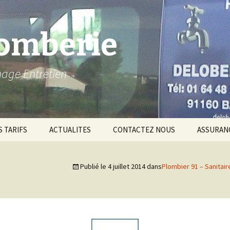
lomberie
nage Entretien
 TARIFS
ACTUALITES
CONTACTEZ NOUS
ASSURANC
ASSURAN
Publié le
4 juillet 2014
dans
Plombier 91 – Sanitai
Qualificat