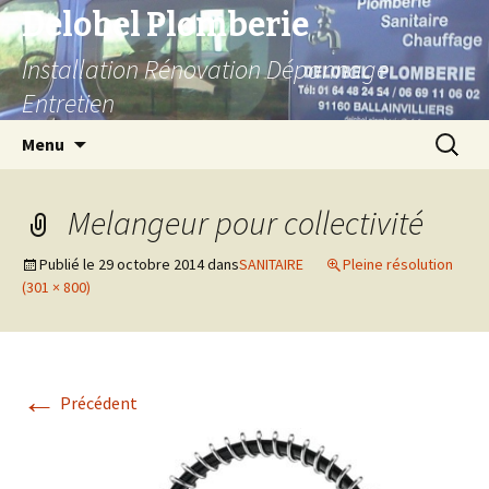
Delobel Plomberie
Installation Rénovation Dépannage
Entretien
Aller
Recherc
Menu
au
contenu
Melangeur pour collectivité
Publié le
29 octobre 2014
dans
SANITAIRE
Pleine résolution
(301 × 800)
←
Précédent