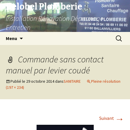
Delobel Plomberie
Installation Rénovation Dépannage
Entretien
Aller
Recherc
Menu
au
contenu
Commande sans contact
manuel par levier coudé
Publié le
29 octobre 2014
dans
SANITAIRE
Pleine résolution
(197 × 234)
→
Suivant