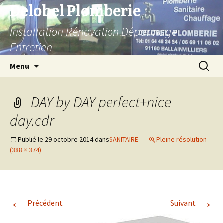
Delobel Plomberie
Installation Rénovation Dépannage
Entretien
Aller
Recherc
Menu
au
contenu
DAY by DAY perfect+nice
day.cdr
Publié le
29 octobre 2014
dans
SANITAIRE
Pleine résolution
(388 × 374)
←
→
Précédent
Suivant