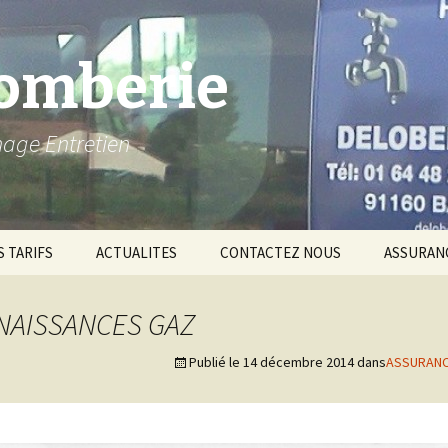
lomberie
nage Entretien
 TARIFS
ACTUALITES
CONTACTEZ NOUS
ASSURANC
ASSURAN
NAISSANCES GAZ
Qualificat
Publié le
14 décembre 2014
dans
ASSURANC