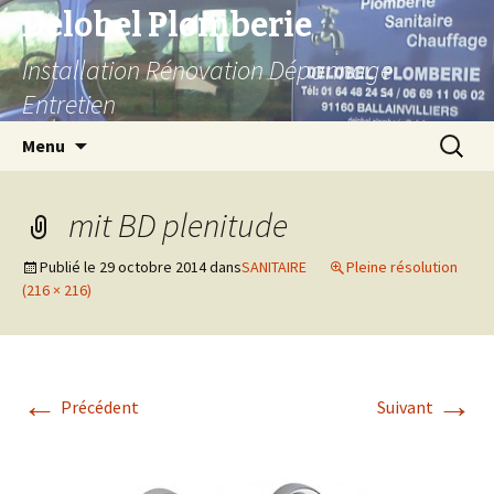
Delobel Plomberie
Installation Rénovation Dépannage
Entretien
Aller
Recherc
Menu
au
contenu
mit BD plenitude
Publié le
29 octobre 2014
dans
SANITAIRE
Pleine résolution
(216 × 216)
←
→
Précédent
Suivant