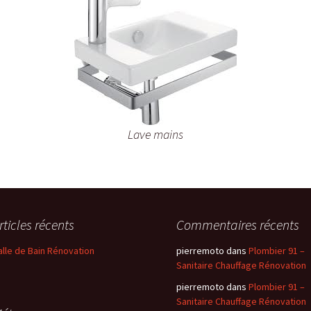
Lave mains
rticles récents
Commentaires récents
alle de Bain Rénovation
pierremoto
dans
Plombier 91 –
Sanitaire Chauffage Rénovation
pierremoto
dans
Plombier 91 –
Sanitaire Chauffage Rénovation