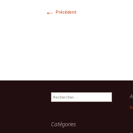
LES CONSEILS DE VOTRE
←
PLOMBIER
Précédent
Rechercher :
A
S
Catégories