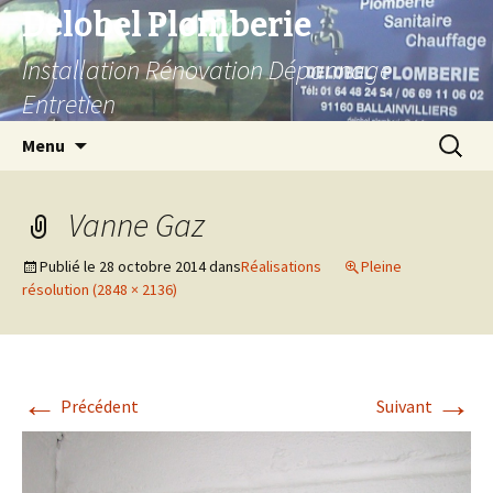
Delobel Plomberie
Installation Rénovation Dépannage
Entretien
Aller
Recherc
Menu
au
contenu
Vanne Gaz
Publié le
28 octobre 2014
dans
Réalisations
Pleine
résolution (2848 × 2136)
←
→
Précédent
Suivant