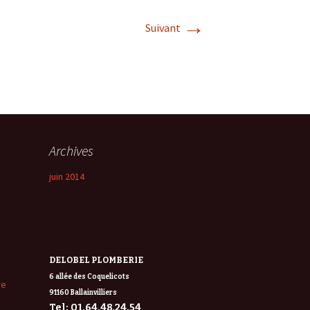
→
Suivant
Archives
juin 2014
DELOBEL PLOMBERIE
6 allée des Coquelicots
re
91160 Ballainvilliers
Tel: 01.64.48.24.54