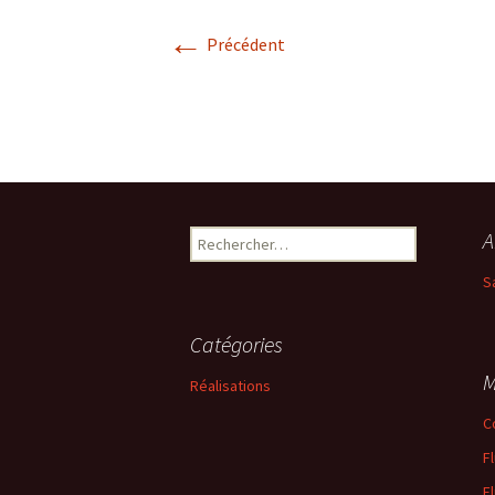
LES CONSEILS DE VOTRE
←
PLOMBIER
Précédent
Rechercher :
A
S
Catégories
M
Réalisations
C
F
F