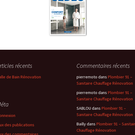
rticles récents
Commentaires récents
alle de Bain Rénovation
pierremoto
dans
Plombier 91 –
Sanitaire Chauffage Rénovation
pierremoto
dans
Plombier 91 –
Sanitaire Chauffage Rénovation
éta
SABLOU
dans
Plombier 91 –
Sanitaire Chauffage Rénovation
onnexion
Bailly
dans
Plombier 91 – Sanitai
lux des publications
Chauffage Rénovation
lux des commentaires