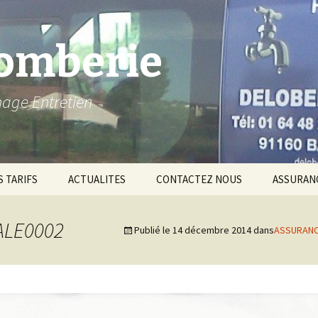
lomberie
nage Entretien
 TARIFS
ACTUALITES
CONTACTEZ NOUS
ASSURANC
ASSURAN
ALE0002
Publié le
14 décembre 2014
dans
ASSURANC
Qualificat