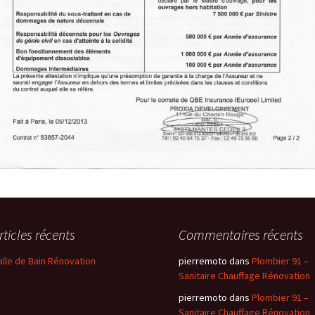
rticles récents
Commentaires récents
alle de Bain Rénovation
pierremoto
dans
Plombier 91 –
Sanitaire Chauffage Rénovation
pierremoto
dans
Plombier 91 –
Sanitaire Chauffage Rénovation