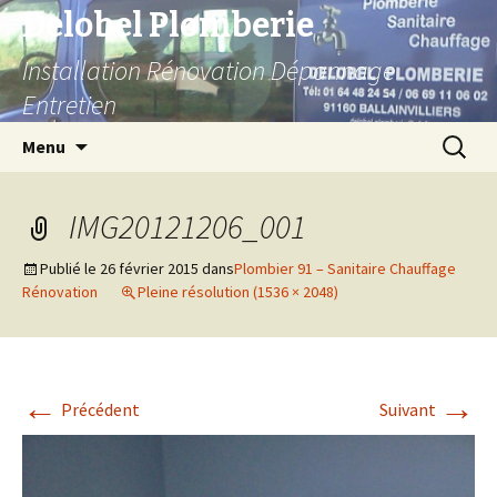
Delobel Plomberie
Installation Rénovation Dépannage
Entretien
Aller
Recherc
Menu
au
contenu
IMG20121206_001
Publié le
26 février 2015
dans
Plombier 91 – Sanitaire Chauffage
Rénovation
Pleine résolution (1536 × 2048)
←
→
Précédent
Suivant