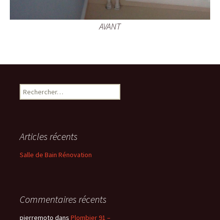
AVANT
Rechercher :
Articles récents
Salle de Bain Rénovation
Commentaires récents
pierremoto
dans
Plombier 91 –