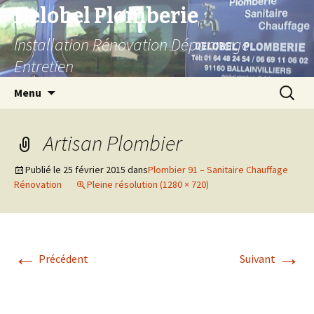
Delobel Plomberie
Installation Rénovation Dépannage
Entretien
Aller
Recherc
Menu
au
contenu
Artisan Plombier
Publié le
25 février 2015
dans
Plombier 91 – Sanitaire Chauffage
Rénovation
Pleine résolution (1280 × 720)
←
→
Précédent
Suivant